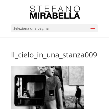
Seleziona una pagina
Il_cielo_in_una_stanza009